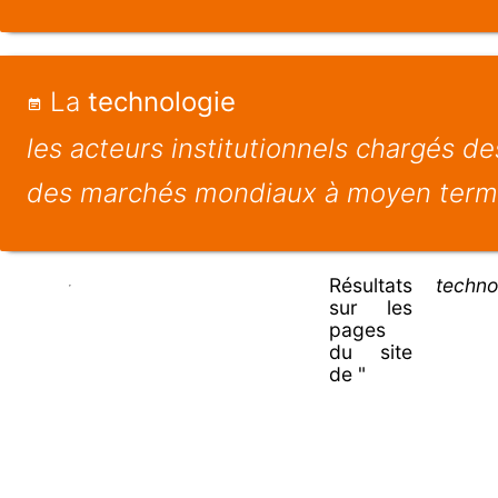
La
technologie
les acteurs institutionnels chargés de
des marchés mondiaux à moyen term
Résultats
techno
sur les
pages
du site
de "