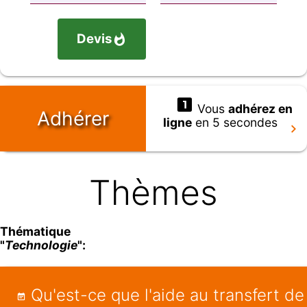
Devis
Vous
adhérez en
Adhérer
ligne
en 5 secondes
Thèmes
Thématique
"
Technologie
":
Qu'est-ce que l'aide au transfert d