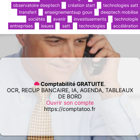
observatoire deeptech
création start
technologies satt
transfert
enseignementsup gouv
deeptech mobilise
sociétés
avenir
investissements
technologie
entreprises
issues
satt
technologies
accélération
Comptabilité GRATUITE
.
OCR, RECUP BANCAIRE, IA, AGENDA, TABLEAUX
DE BORD
Ouvrir son compte
https://comptatoo.fr