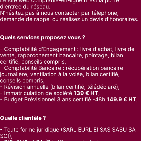
Le site web comptable-en-ligne.fr est la porte
d'entrée du réseau.
N'hésitez pas à nous contacter par
téléphone
,
demande de rappel
ou réalisez un
devis d'honoraires
.
Quels services proposez vous ?
- Comptabilité d'Engagement : livre d'achat, livre de
vente, rapprochement bancaire, pointage, bilan
certifié, conseils compris,
- Comptabilité Bancaire : récupération bancaire
journalière, ventilation à la volée, bilan certifié,
conseils compris,
- Révision annuelle (bilan certifié, télédéclaré),
- Immatriculation de société
139
€ HT
,
-
Budget Prévisionnel 3 ans certifié -48h
149.9
€ HT
,
Quelle clientèle ?
- Toute forme juridique (SARL EURL EI SAS SASU SA
SCI),