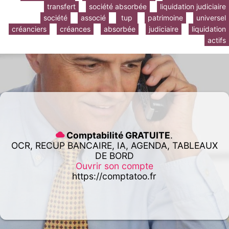
transfert
société absorbée
liquidation judiciaire
société
associé
tup
patrimoine
universel
créanciers
créances
absorbée
judiciaire
liquidation
actifs
Comptabilité GRATUITE
.
OCR, RECUP BANCAIRE, IA, AGENDA, TABLEAUX
DE BORD
Ouvrir son compte
https://comptatoo.fr