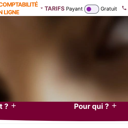
COMPTABILITÉ
TARIFS
Payant
Gratuit
N LIGNE
 comptabilité en
ous les secteurs
atique sécurisée
e de caisse ? BA ?
-fort numérique
139 € HT
n libérale ?
gne
t ?
Pour qui ?