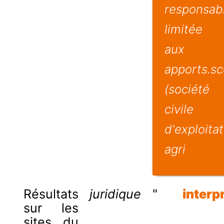
responsabi
limitée
aux
apports.s
(société
civile
d'exploita
agri
Résultats
juridique
"
interp
sur les
sites du