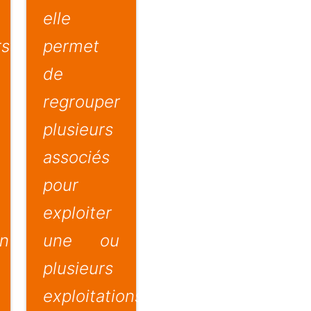
elle
rs
permet
de
regrouper
plusieurs
associés
pour
exploiter
on
une ou
plusieurs
exploitations