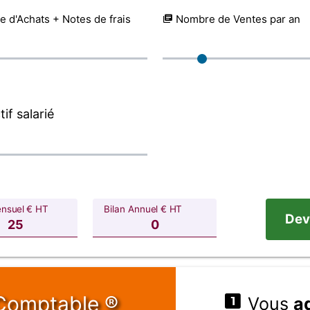
 d'Achats + Notes de frais
Nombre de Ventes par an
if salarié
ensuel € HT
Bilan Annuel € HT
Dev
Comptable ®
Vous
a