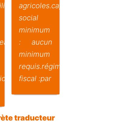
lité
agricoles.capital
social
minimum
cea
: aucun
minimum
requis.régime
tion
fiscal :par
rète traducteur