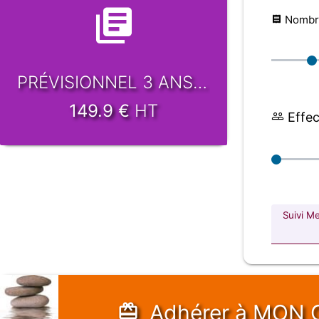
Nombre
PRÉVISIONNEL 3 ANS -48h
149.9
€
HT
Effect
Suivi M
Adhérer
à MON 