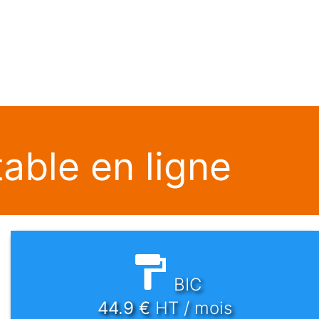
able en ligne
BIC
44.9
€
HT / mois