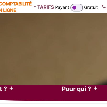
COMPTABILITÉ
TARIFS
Payant
Gratuit
N LIGNE
Technologique...
erts-comptables
24.9 € HT
gne depuis
2005
Récupération bancaire automatique.
 en France
149.9 € HT
e
comptabilité en ligne
t ?
Pour qui ?