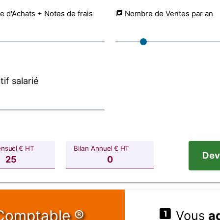
 d'Achats + Notes de frais
Nombre de Ventes par an
if salarié
ensuel € HT
Bilan Annuel € HT
Dev
Comptable ®
Vous
a