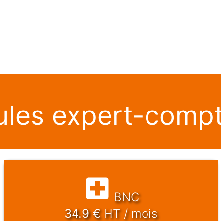
les expert-compt
BNC
34.9
€
HT / mois