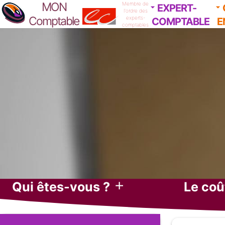
MON
Membre de
EXPERT-
l'ordre des
Comptable
experts-
COMPTABLE
E
comptables
L'expérience
Réseau d'exp
Toujours copié, jamais égalé
depuis
1998
Comptabilité en li
Logiciel de comptabilité en ligne
Proche de vous...
10
adresses
expert-comptabl
Qui êtes-vous ?
Le coû