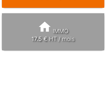
IMMO
17.5
€
HT / mois