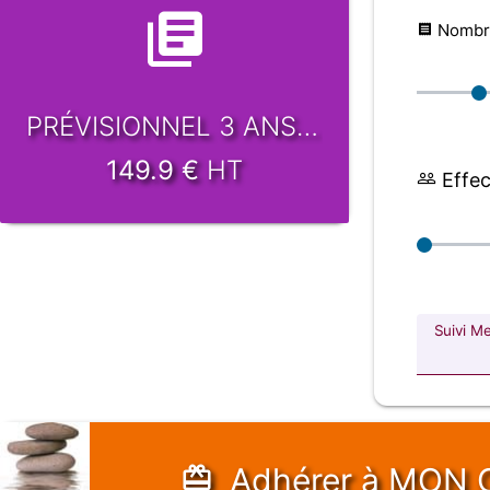
Nombre
PRÉVISIONNEL 3 ANS -48h
149.9
€
HT
Effect
Suivi M
Adhérer
à MON 