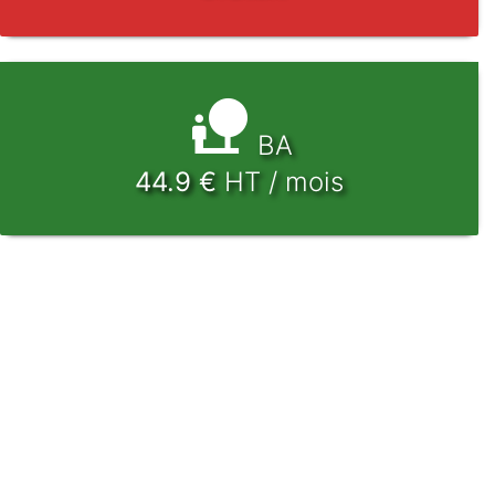
BA
44.9
€
HT / mois