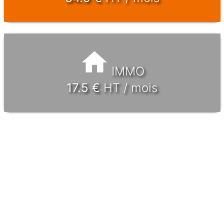
IMMO
17.5
€
HT / mois