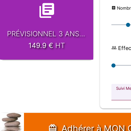
Nombre
PRÉVISIONNEL 3 ANS -48h
149.9
€
HT
Effect
Suivi M
Adhérer
à MON 