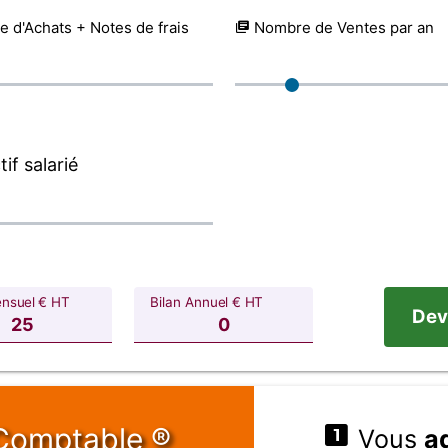
 d'Achats + Notes de frais
Nombre de Ventes par an
if salarié
ensuel € HT
Bilan Annuel € HT
Dev
Comptable ®
Vous
a