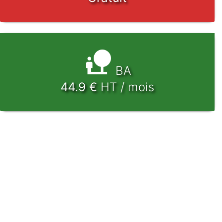
BA
44.9
€
HT / mois