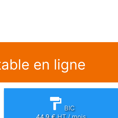
able en ligne
BIC
44.9
€
HT / mois