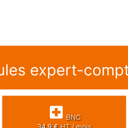
les expert-compt
BNC
34.9
€
HT / mois