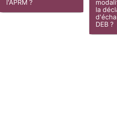
l'APRM ?
modali
la décl
d'écha
DEB ?