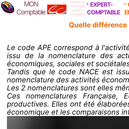
MON
Membre de
EXPERT-
l'ordre des
Comptable
experts-
COMPTABLE
E
comptables
Quelle différence
Le code APE correspond à l'activité 
issu de la nomenclature des activ
économiques, sociales et sociétales 
Tandis que le code NACE est issu 
nomenclature des activités écono
Les 2 nomenclatures sont elles mêm
Ces nomenclatures Française, Eu
productives. Elles ont été élaborées
économique et les comparaisons int