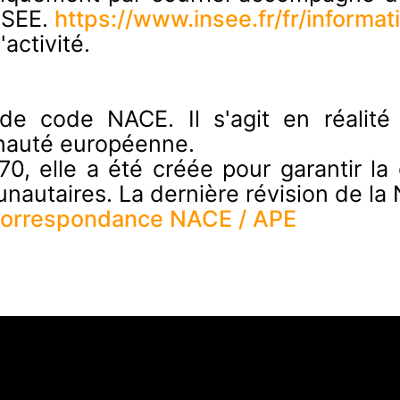
NSEE.
https://www.insee.fr/fr/informa
activité.
e code NACE. Il s'agit en réalité
nauté européenne.
70, elle a été créée pour garantir la 
unautaires. La dernière révision de la
 correspondance NACE / APE