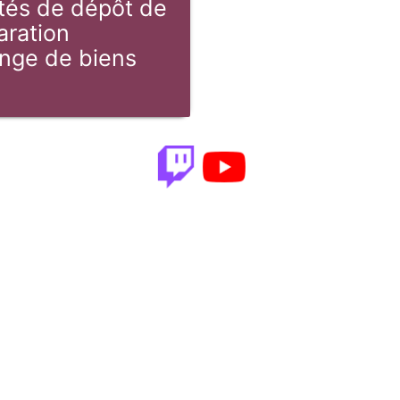
tés de dépôt de
aration
nge de biens