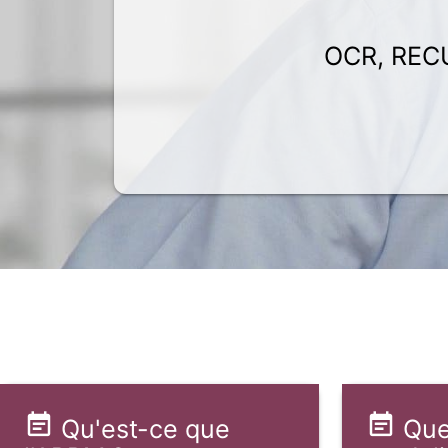
OCR, REC
Qu'est-ce que
Que