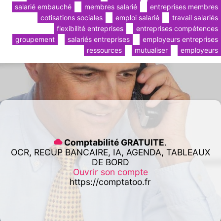
salarié embauché
membres salarié
entreprises membres
cotisations sociales
emploi salarié
travail salariés
flexibilité entreprises
entreprises compétences
groupement
salariés entreprises
employeurs entreprises
ressources
mutualiser
employeurs
Comptabilité GRATUITE
.
OCR, RECUP BANCAIRE, IA, AGENDA, TABLEAUX
DE BORD
Ouvrir son compte
https://comptatoo.fr