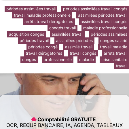
périodes assimilées travail
périodes assimilées travail congés
travail maladie professionnelle
assimilées périodes travail
arrêts travail dérogatoires
assimilées travail congés
congés travail
maladie professionnelle
acquisition congés
assimilées travail
périodes assimilées
périodes travail
assimilées périodes
congés salarié
périodes congé
assimilé travail
travail maladie
travail dérogatoires
travail congés
arrêts travail
congés
professionnelle
maladie
crise sanitaire
travail
Comptabilité GRATUITE
.
OCR, RECUP BANCAIRE, IA, AGENDA, TABLEAUX