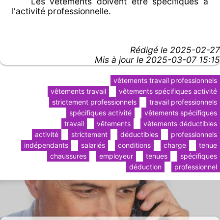
Les vêtements doivent être spécifiques à
l'activité professionnelle.
Rédigé le
2025-02-27
Mis à jour le 2025-03-07 15:15
vêtements travail professionnels
vêtements travail
vêtements spécifiques activité
strictement professionnels
travail professionnels
spécifiques activité
vêtements spécifiques
travail
vêtements
vêtements déductibles
activité
strictement
déductibles
professionnels
indépendants
salariés
conditions
charge
tenue
chaussures
employeur
tenues
spécifiques
déduction
professionnel