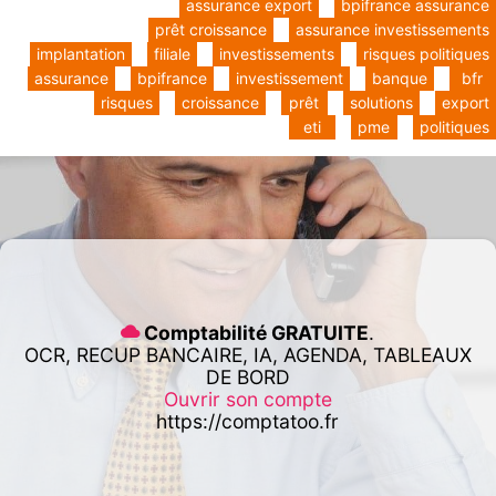
assurance export
bpifrance assurance
prêt croissance
assurance investissements
implantation
filiale
investissements
risques politiques
assurance
bpifrance
investissement
banque
bfr
risques
croissance
prêt
solutions
export
eti
pme
politiques
Comptabilité GRATUITE
.
OCR, RECUP BANCAIRE, IA, AGENDA, TABLEAUX
DE BORD
Ouvrir son compte
https://comptatoo.fr