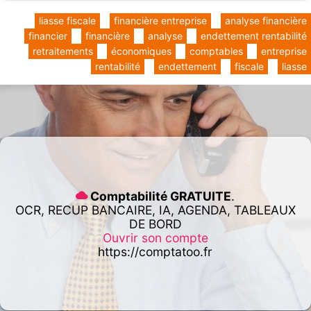
liasse fiscale
financière entreprise
analyse financière
financier
financière
analyse
endettement rentabilité
retraitements
économiques
comptables
entreprise
rentabilité
endettement
fiscale
liasse
Comptabilité GRATUITE
.
OCR, RECUP BANCAIRE, IA, AGENDA, TABLEAUX
DE BORD
Ouvrir son compte
https://comptatoo.fr