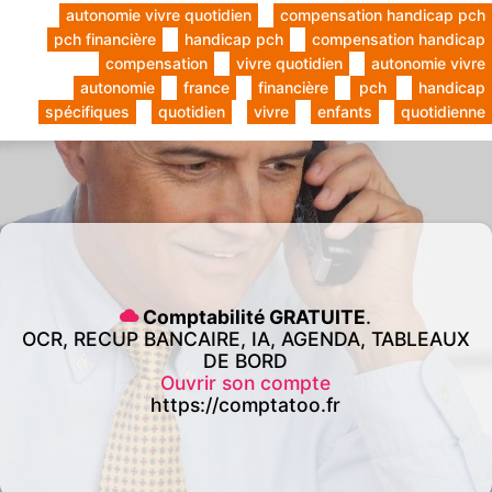
autonomie vivre quotidien
compensation handicap pch
pch financière
handicap pch
compensation handicap
compensation
vivre quotidien
autonomie vivre
autonomie
france
financière
pch
handicap
spécifiques
quotidien
vivre
enfants
quotidienne
Comptabilité GRATUITE
.
OCR, RECUP BANCAIRE, IA, AGENDA, TABLEAUX
DE BORD
Ouvrir son compte
https://comptatoo.fr