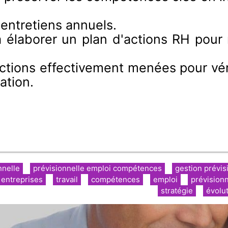
 entretiens annuels.
 à élaborer un plan d'actions RH pour 
ctions effectivement menées pour vérifi
ation.
nnelle
prévisionnelle emploi compétences
gestion prévis
entreprises
travail
compétences
emploi
prévisionn
stratégie
évolu