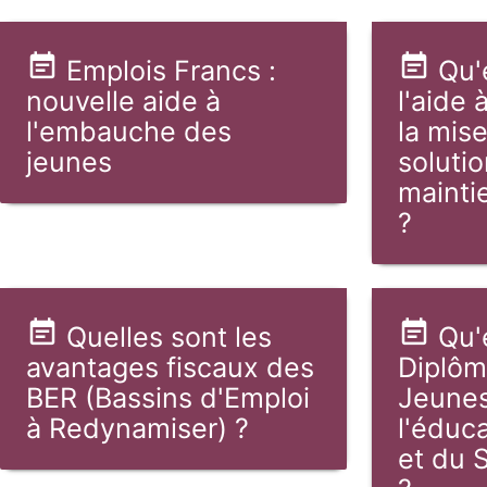
Emplois Francs :
Qu'
nouvelle aide à
l'aide 
l'embauche des
la mis
jeunes
solutio
mainti
?
Quelles sont les
Qu'
avantages fiscaux des
Diplôm
BER (Bassins d'Emploi
Jeunes
à Redynamiser) ?
l'éduc
et du 