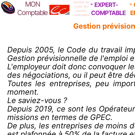
MON
Membre de
EXPERT-
l'ordre des
Comptable
experts-
COMPTABLE
E
comptables
Gestion prévision
Depuis 2005, le Code du travail im
Gestion prévisionnelle de l'emploi 
L'employeur doit donc convoquer les
des négociations, ou il peut être d
Toutes les entreprises, peu impo
moment.
Le saviez-vous ?
Depuis 2019, ce sont les Opérateu
missions en termes de GPEC.
De plus, les entreprises de moins d
est plafonnée à 50% de la facture 