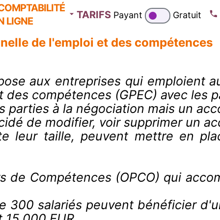
COMPTABILITÉ
TARIFS
Payant
Gratuit
N LIGNE
nelle de l'emploi et des compétences
pose aux entreprises qui emploient a
et des compétences (GPEC) avec les pa
 parties à la négociation mais un acco
écidé de modifier, voir supprimer un a
rte leur taille, peuvent mettre en 
rs de Compétences (OPCO) qui accom
e 300 salariés peuvent bénéficier d'une
et 15 000 EUR.