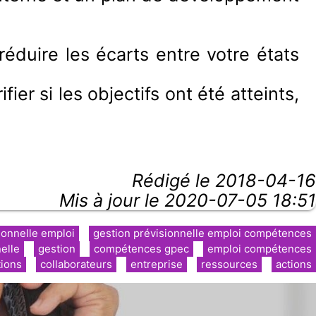
réduire les écarts entre votre états
er si les objectifs ont été atteints,
Rédigé le
2018-04-16
Mis à jour le 2020-07-05 18:51
ionnelle emploi
gestion prévisionnelle emploi compétences
elle
gestion
compétences gpec
emploi compétences
tions
collaborateurs
entreprise
ressources
actions