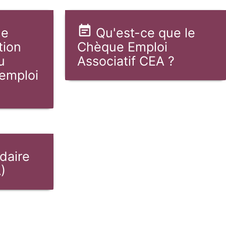
ue
Qu'est-ce que le
tion
Chèque Emploi
u
Associatif CEA ?
'emploi
idaire
)