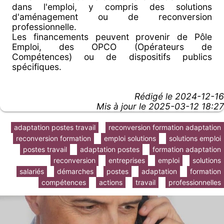
dans l'emploi, y compris des solutions
d'aménagement ou de reconversion
professionnelle.
Les financements peuvent provenir de Pôle
Emploi, des OPCO (Opérateurs de
Compétences) ou de dispositifs publics
spécifiques.
Rédigé le
2024-12-16
Mis à jour le 2025-03-12 18:27
adaptation postes travail
reconversion formation adaptation
reconversion formation
emploi solutions
solutions emploi
postes travail
adaptation postes
formation adaptation
reconversion
entreprises
emploi
solutions
salariés
démarches
postes
adaptation
formation
compétences
actions
travail
professionnelles