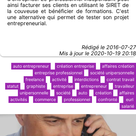
ainsi facturer ses clients en utilisant le SIRET de
la couveuse et bénéficier de formations. C'est
une alternative qui permet de tester son projet
entrepreneurial.
Rédigé le
2016-07-27
Mis à jour le 2020-10-19 20:18
auto entrepreneur
création entreprise
affaires création
entreprise professionnel
société unipersonnelle
freelance
activité
interdictions
contrat travail
statut
graphiste
entreprise
entrepreneur
travailleur
unipersonnelle
société
auto
création
affaires
activités
commerce
professionnel
confronté
eurl
salarié