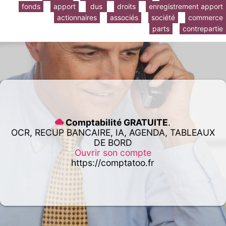
fonds
apport
dus
droits
enregistrement apport
actionnaires
associés
société
commerce
parts
contrepartie
Comptabilité GRATUITE
.
OCR, RECUP BANCAIRE, IA, AGENDA, TABLEAUX
DE BORD
Ouvrir son compte
https://comptatoo.fr