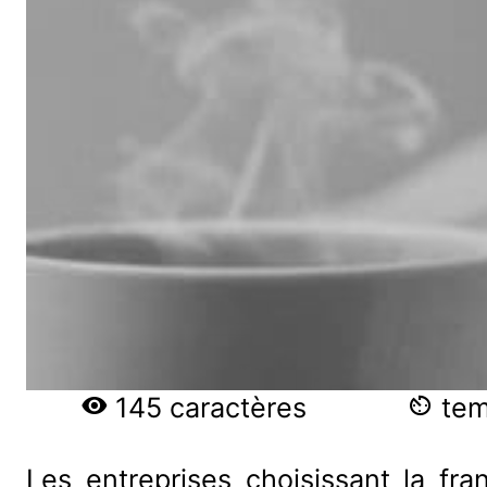
145 caractères
temp
Les entreprises choisissant la fr