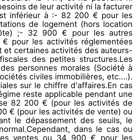
soins de leur activité ni la facturer
est inférieur à :- 82 200 € pour les
tations de logement (hors location
ôte) ;- 32 900 € pour les autres
€ pour les activités réglementées
t et certaines activités des auteurs-
fiscales des petites structures.Les
 des personnes morales (Société à
iétés civiles immobilières, etc....).
les sur le chiffre d'affaires.En cas
égime reste applicable pendant une
sse 82 200 € (pour les activités de
0 € (pour les activités de vente) ou
ant le dépassement des seuils, le
l normal.Cependant, dans le cas ou
r les ventes ou 34 900 € pour les