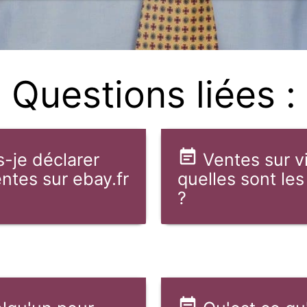
Questions liées :
s-je déclarer
Ventes sur v
ntes sur ebay.fr
quelles sont les
?