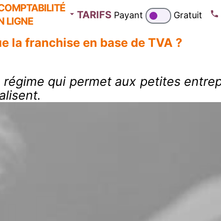
COMPTABILITÉ
TARIFS
Payant
Gratuit
N LIGNE
ue la franchise en base de TVA ?
 régime qui permet aux petites entrep
alisent.