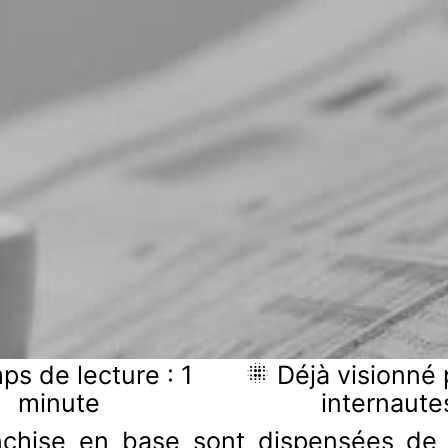
s de lecture : 1
Déjà visionné 
minute
internaute
anchise en base sont dispensées de