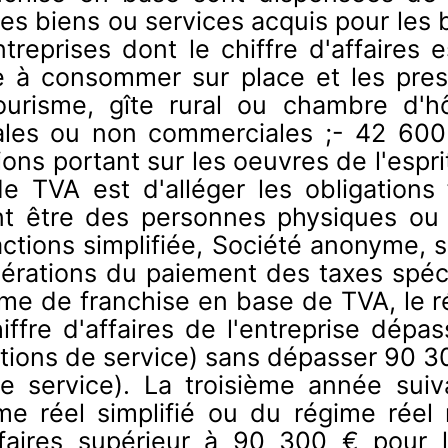
s biens ou services acquis pour les be
ntreprises dont le chiffre d'affaires 
te à consommer sur place et les pres
risme, gîte rural ou chambre d'h
ales ou non commerciales ;- 42 600 
ons portant sur les oeuvres de l'espri
 TVA est d'alléger les obligations 
nt être des personnes physiques ou
actions simplifiée, Société anonyme, soc
rations du paiement des taxes spécia
me de franchise en base de TVA, le r
ffre d'affaires de l'entreprise dépa
tions de service) sans dépasser 90 30
e service). La troisième année suiv
ime réel simplifié ou du régime rée
d'affaires supérieur à 90 300 € pou