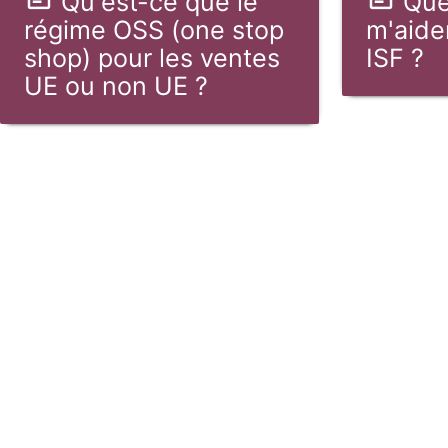
Qu'est-ce que le
Que
régime OSS (one stop
m'aide
shop) pour les ventes
ISF ?
UE ou non UE ?