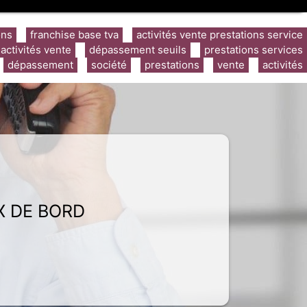
ons
franchise base tva
activités vente prestations service
activités vente
dépassement seuils
prestations services
dépassement
société
prestations
vente
activités
X DE BORD