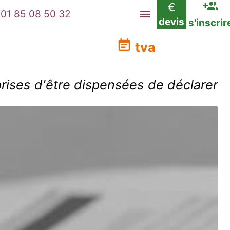
€
01 85 08 50 32
devis
s'inscrir
tva
rises d'être dispensées de déclarer