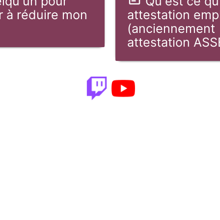
lqu'un pour
Qu'est ce qu
r à réduire mon
attestation emp
(anciennement
attestation ASS