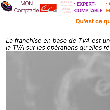
MON
Membre de
EXPERT-
l'ordre des
Comptable
experts-
COMPTABLE
E
comptables
Qu'est ce q
La franchise en base de TVA est un
la TVA sur les opérations qu'elles ré