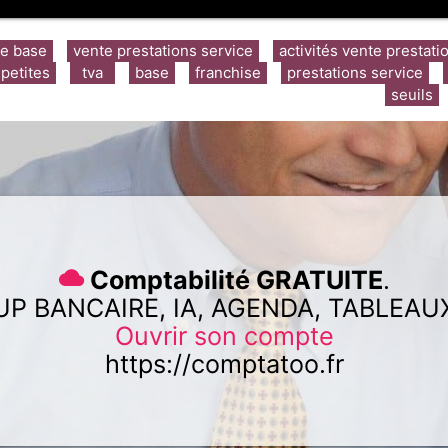
se base
vente prestations service
activités vente prestati
petites
tva
base
franchise
prestations service
seuils
Comptabilité GRATUITE
.
UP BANCAIRE, IA, AGENDA, TABLEAU
Ouvrir son compte
https://comptatoo.fr