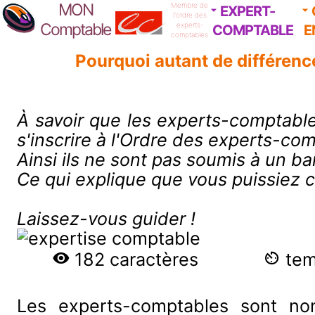
MON
Membre de
EXPERT-
l'ordre des
Comptable
experts-
COMPTABLE
E
comptables
Pourquoi autant de différenc
À savoir que les experts-comptable
s'inscrire à l'Ordre des experts-co
Ainsi ils ne sont pas soumis à un 
Ce qui explique que vous puissiez 
Laissez-vous guider !
182 caractères
temp
Les experts-comptables sont non