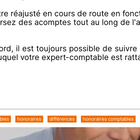
être réajusté en cours de route en fonc
versez des acomptes tout au long de l'
ord, il est toujours possible de suivre
auquel votre expert-comptable est ratt
bles
honoraires
différences
honoraires comptables