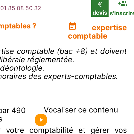
€
01 85 08 50 32
devis
s'inscrir
omptables ?
expertise
comptable
rtise comptable (bac +8) et doivent
libérale réglementée.
 déontologie.
onoraires des experts-comptables.
Vocaliser ce contenu
par 490
s
 votre comptabilité et gérer vos