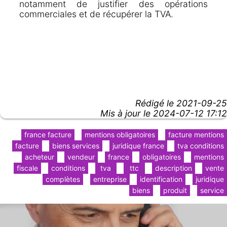
notamment de justifier des opérations
commerciales et de récupérer la TVA.
Rédigé le
2021-09-25
Mis à jour le 2024-07-12 17:12
france facture
mentions obligatoires
facture mentions
facture
biens services
juridique france
tva conditions
acheteur
vendeur
france
obligatoires
mentions
fiscale
conditions
tva
ttc
description
vente
complètes
entreprise
identification
juridique
biens
produit
service