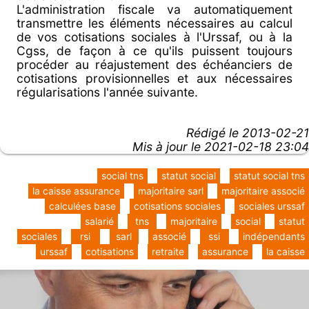
L'administration fiscale va automatiquement
transmettre les éléments nécessaires au calcul
de vos cotisations sociales à l'Urssaf, ou à la
Cgss, de façon à ce qu'ils puissent toujours
procéder au réajustement des échéanciers de
cotisations provisionnelles et aux nécessaires
régularisations l'année suivante.
Rédigé le
2013-02-21
Mis à jour le 2021-02-18 23:04
social tns
statut social
statut social tns
la caisse assurance
majoritaire sarl
majoritaire associé
calculées base
cotisations sociales
sociales urssaf
salarié
tns
majoritaire
social
statut
sociales
rsi
sarl
associé
ssi
indépendants
urssaf
cotisations
retraite
assurance
la caisse