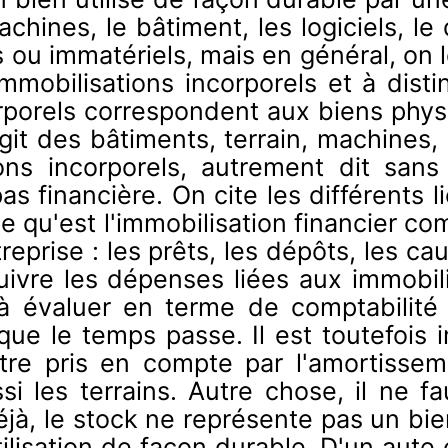
chines, le bâtiment, les logiciels, le d
s ou immatériels, mais en général, on 
immobilisations incorporels et à dis
rporels correspondent aux biens physi
'agit des bâtiments, terrain, machines, 
ions incorporels, autrement dit san
as financière. On cite les différents l
 type qu'est l'immobilisation financier
reprise : les prêts, les dépôts, les cau
ivre les dépenses liées aux immobilis
à évaluer en terme de comptabilité 
ue le temps passe. Il est toutefois 
tre pris en compte par l'amortissem
si les terrains. Autre chose, il ne 
déjà, le stock ne représente pas un bie
ilisation de façon durable. D'un aute 