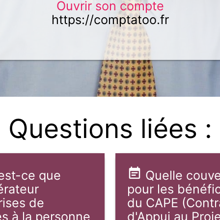
Ouvrir son compte
https://comptatoo.fr
Questions liées :
est-ce que
Quelle couve
érateur
pour les bénéfic
rises de
du CAPE (Contr
es à la personne
d'Appui au Proj