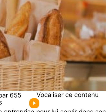
Vocaliser ce contenu
par 655
s
 entreprise pour lui servir dans son