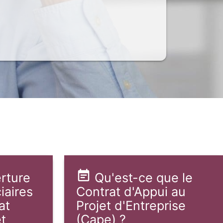
rture
Qu'est-ce que le
iaires
Contrat d'Appui au
at
Projet d'Entreprise
et
(Cape) ?