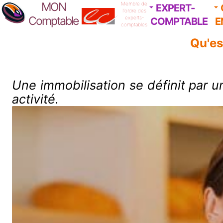
MON
Membre de
EXPERT-
l'ordre des
Comptable
experts-
COMPTABLE
E
comptables
Qu'es
Une immobilisation se définit par u
activité.