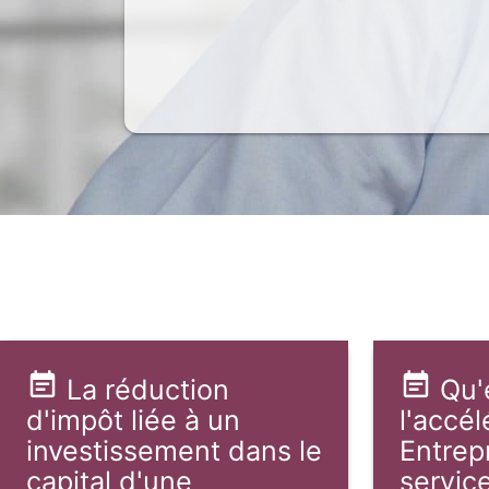
La réduction
Qu'
d'impôt liée à un
l'accél
investissement dans le
Entrep
capital d'une
servic