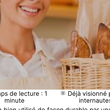
s de lecture : 1
Déjà visionné 
minute
internaute
n bien utilisé de façon durable par une