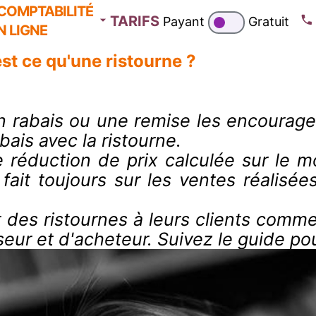
COMPTABILITÉ
TARIFS
Payant
Gratuit
N LIGNE
st ce qu'une ristourne ?
 un rabais ou une remise les encoura
ais avec la ristourne.
 réduction de prix calculée sur le 
fait toujours sur les ventes réalisées 
 des ristournes à leurs clients comm
seur et d'acheteur. Suivez le guide po