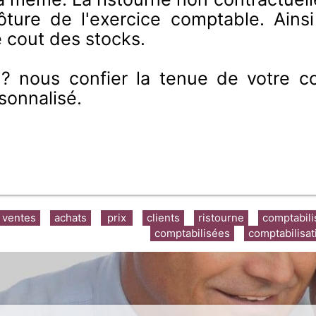
ôture de l'exercice comptable. Ains
e cout des stocks.
 nous confier la tenue de votre co
sonnalisé.
ventes
achats
prix
clients
ristourne
comptabili
comptabilisées
comptabilisat