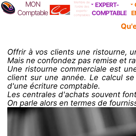
MON
Membre de
EXPERT-
l'ordre des
Comptable
experts-
COMPTABLE
E
comptables
Qu'e
Offrir à vos clients une ristourne,
Mais ne confondez pas remise et rab
Une ristourne commerciale est une
client sur une année. Le calcul se 
d'une écriture comptable.
Les centrales d'achats souvent font
On parle alors en termes de fournis