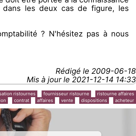
i dans les deux cas de figure, les
mptabilité ? N'hésitez pas à nous
Rédigé le
2009-06-18
Mis à jour le 2021-12-14 14:33
sation ristournes
fournisseur ristourne
ristourne affaires
ion
contrat
affaires
vente
dispositions
acheteur