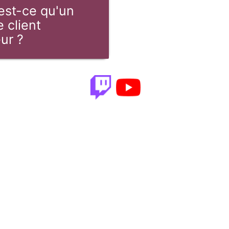
est-ce qu'un
 client
ur ?