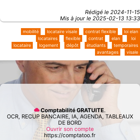
Rédigé le
2024-11-15
Mis à jour le 2025-02-13 13:33
mobilité
locataire visale
contrat flexible
loi elan
locataires
flexible
contrat
elan
loi
locataire
logement
dépôt
étudiants
temporaires
avantages
visale
Comptabilité GRATUITE
.
OCR, RECUP BANCAIRE, IA, AGENDA, TABLEAUX
DE BORD
Ouvrir son compte
https://comptatoo.fr