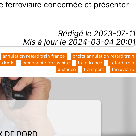
 ferroviaire concernée et présenter
Rédigé le
2023-07-11
Mis à jour le 2024-03-04 20:01
annulation retard train france
droits annulation retard train
droits
compagnie ferroviaire
train france
retard train
distance
transport
ferroviaire
X DE BORD