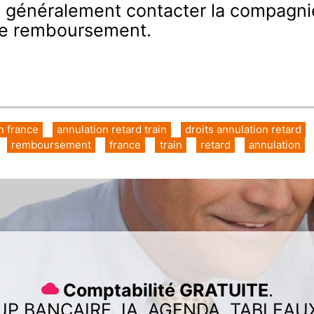
z généralement contacter la compagnie
de remboursement.
in france
annulation retard train
droits annulation retard
remboursement
france
train
retard
annulation
Comptabilité GRATUITE
.
UP BANCAIRE, IA, AGENDA, TABLEAU