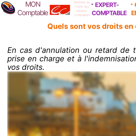
MON
Membre de
EXPERT-
l'ordre des
Comptable
experts-
COMPTABLE
E
comptables
Quels sont vos droits en 
En cas d'annulation ou retard de t
prise en charge et à l'indemnisati
vos droits.