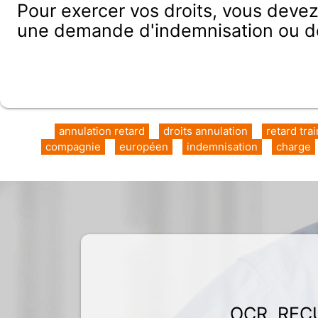
Pour exercer vos droits, vous deve
une demande d'indemnisation ou 
annulation retard
droits annulation
retard tra
compagnie
européen
indemnisation
charge
OCR, REC