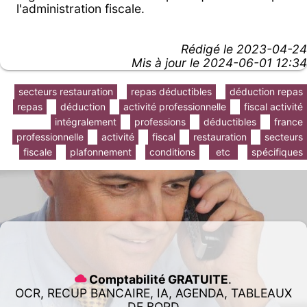
l'administration fiscale.
Rédigé le
2023-04-24
Mis à jour le 2024-06-01 12:34
secteurs restauration
repas déductibles
déduction repas
repas
déduction
activité professionnelle
fiscal activité
intégralement
professions
déductibles
france
professionnelle
activité
fiscal
restauration
secteurs
fiscale
plafonnement
conditions
etc
spécifiques
Comptabilité GRATUITE
.
OCR, RECUP BANCAIRE, IA, AGENDA, TABLEAUX
DE BORD