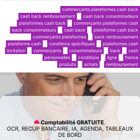
commerçants plateformes cash back
cash back remboursement
cash back consommateurs
plateformes cash back
commerçants plateformes cash
back consommateurs
cash back
plateforme cash back
commerçants plateformes
back remboursement
plateforme cash
conditions spécifiques
plateformes cash
incitation
commerçants
consommateurs
back
cash
personnelles
conditions
ligne
france
produits
achats
remboursement
Comptabilité GRATUITE
.
OCR, RECUP BANCAIRE, IA, AGENDA, TABLEAUX
DE BORD