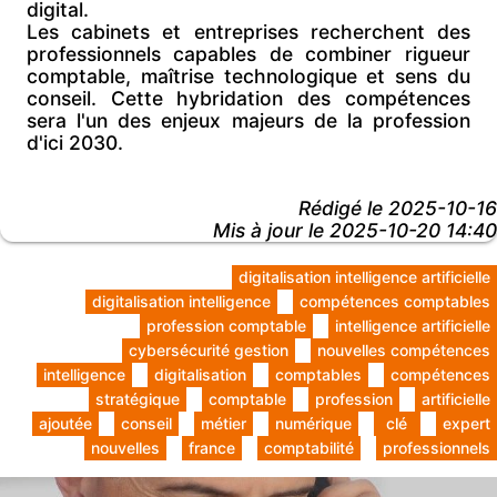
digital.
Les cabinets et entreprises recherchent des
professionnels capables de combiner rigueur
comptable, maîtrise technologique et sens du
conseil. Cette hybridation des compétences
sera l'un des enjeux majeurs de la profession
d'ici 2030.
Rédigé le
2025-10-16
Mis à jour le 2025-10-20 14:40
digitalisation intelligence artificielle
digitalisation intelligence
compétences comptables
profession comptable
intelligence artificielle
cybersécurité gestion
nouvelles compétences
intelligence
digitalisation
comptables
compétences
stratégique
comptable
profession
artificielle
ajoutée
conseil
métier
numérique
clé
expert
nouvelles
france
comptabilité
professionnels