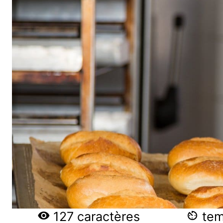
127 caractères
temp