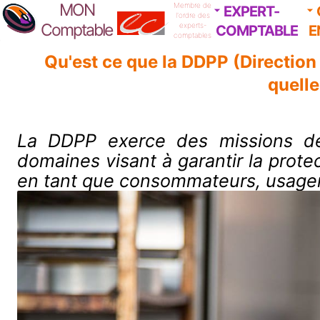
MON
Membre de
EXPERT-
l'ordre des
Comptable
experts-
COMPTABLE
E
comptables
Qu'est ce que la DDPP (Direction
quell
La DDPP exerce des missions de c
domaines visant à garantir la prote
en tant que consommateurs, usage