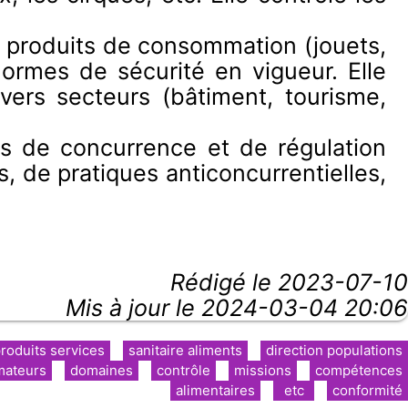
es produits de consommation (jouets,
normes de sécurité en vigueur. Elle
vers secteurs (bâtiment, tourisme,
s de concurrence et de régulation
 de pratiques anticoncurrentielles,
Rédigé le
2023-07-10
Mis à jour le 2024-03-04 20:06
roduits services
sanitaire aliments
direction populations
ateurs
domaines
contrôle
missions
compétences
alimentaires
etc
conformité