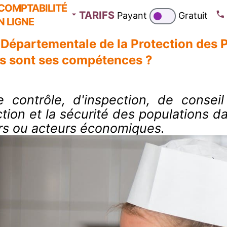
COMPTABILITÉ
TARIFS
Payant
Gratuit
N LIGNE
 Départementale de la Protection des P
es sont ses compétences ?
ontrôle, d'inspection, de conseil
ction et la sécurité des populations da
rs ou acteurs économiques.