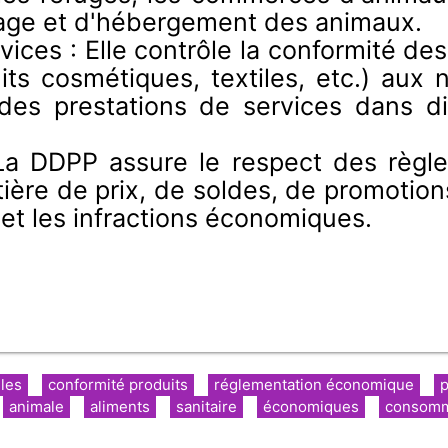
ttage et d'hébergement des animaux.
vices : Elle contrôle la conformité d
ts cosmétiques, textiles, etc.) aux 
 des prestations de services dans di
a DDPP assure le respect des règle
e de prix, de soldes, de promotions,
s et les infractions économiques.
les
conformité produits
réglementation économique
p
animale
aliments
sanitaire
économiques
consomm