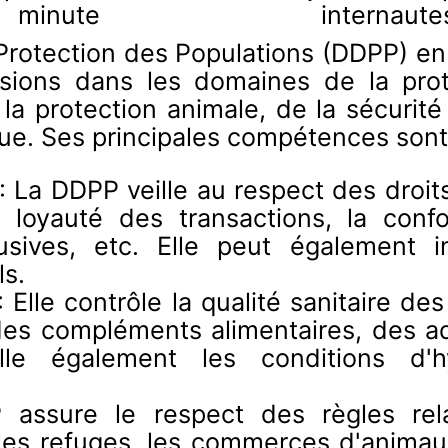
minute
internaute
Protection des Populations (DDPP) e
issions dans les domaines de la pr
 la protection animale, de la sécurité
e. Ses principales compétences sont 
 La DDPP veille au respect des droi
 loyauté des transactions, la confo
sives, etc. Elle peut également in
s.
: Elle contrôle la qualité sanitaire d
des compléments alimentaires, des ad
eille également les conditions d
 assure le respect des règles rel
s refuges, les commerces d'animaux, 