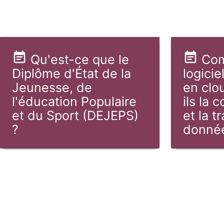
Qu'est-ce que le
Com
Diplôme d'État de la
logici
Jeunesse, de
en clo
l'éducation Populaire
ils la 
et du Sport (DEJEPS)
et la t
?
donné