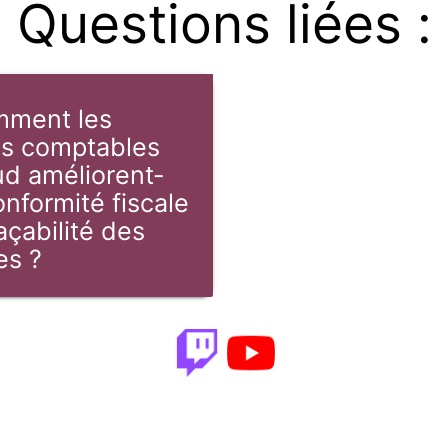
Questions liées :
ment les
els comptables
ud améliorent-
conformité fiscale
raçabilité des
es ?