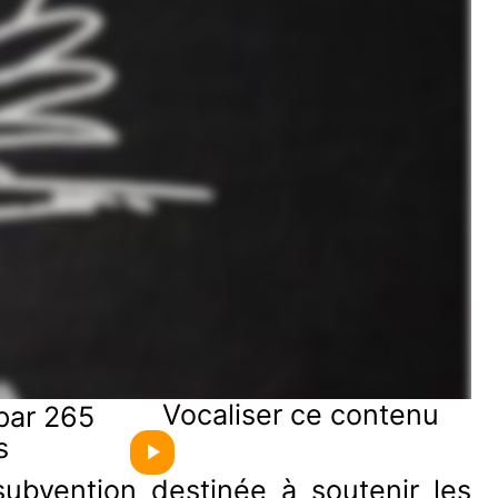
Vocaliser ce contenu
par 265
s
ubvention destinée à soutenir les