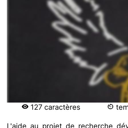
127 caractères
temp
L'aide au projet de recherche dé