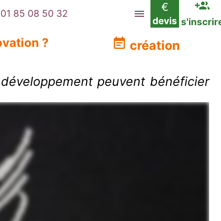
€
01 85 08 50 32
devis
s'inscrir
ovation ?
création
et développement peuvent bénéficier