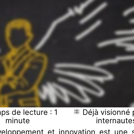
s de lecture : 1
Déjà visionné 
minute
internaute
veloppement et innovation est une s