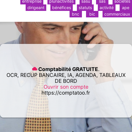
entreprise
pluriactivités
sasu
sas
sociétés
dirigeant
bénéfices
statuts
activité
ape
bnc
bic
commerciaux
Comptabilité GRATUITE
.
OCR, RECUP BANCAIRE, IA, AGENDA, TABLEAUX
DE BORD
Ouvrir son compte
https://comptatoo.fr