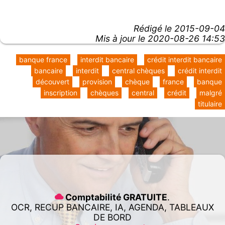
Rédigé le
2015-09-04
Mis à jour le 2020-08-26 14:53
banque france
interdit bancaire
crédit interdit bancaire
bancaire
interdit
central chèques
crédit interdit
découvert
provision
chèque
france
banque
inscription
chèques
central
crédit
malgré
titulaire
Comptabilité GRATUITE
.
OCR, RECUP BANCAIRE, IA, AGENDA, TABLEAUX
DE BORD