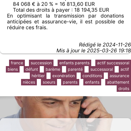
84 068 € à 20 % = 16 813,60 EUR
Total des droits à payer : 18 194,35 EUR
En optimisant la transmission par donations
anticipées et assurance-vie, il est possible de
réduire ces frais.
Rédigé le
2024-11-26
Mis à jour le 2025-03-26 19:18
france
succession
enfants parents
actif successoral
biens
défunt
barème
parenté
successoral
actif
héritier
exonération
conditions
assurance
nièces
soeurs
parents
enfants
abattement
droits