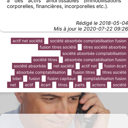
à des actifs amortissables (immobilisations
corporelles, financières, incorporelles etc.).
Rédigé le
2018-05-04
Mis à jour le 2020-07-22 09:26
actif net société
société absorbée comptabilisation fusion
fusion titres société
titres société absorbée
société absorbée comptabilisation
société titres
absorbée comptabilisation fusion
société absorbée
net société
actif net
fusion écart
absorbée comptabilisation
fusion titres
titres société
bilan
fusion
fusion capitaux
comptabilisation fusion
net
actif
écart
titres
parts
actions
société