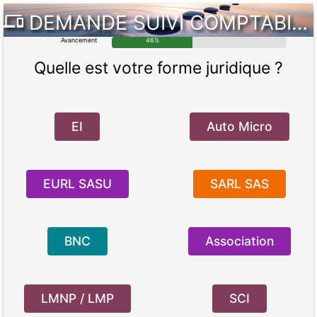
DEMANDE
SUIVI COMPTABILITÉ
Avancement
46%
Quelle est votre forme juridique ?
EI
Auto Micro
EURL SASU
SARL SAS
BNC
Association
LMNP / LMP
SCI