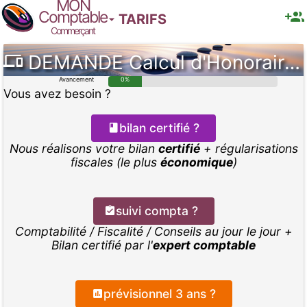
MON
Comptable
TARIFS
Commerçant
DEMANDE
Calcul d'Honoraires Comptables m-co
Avancement
0%
Vous avez besoin ?
bilan certifié ?
Nous réalisons votre bilan
certifié
+ régularisations
fiscales (le plus
économique
)
suivi compta ?
Comptabilité / Fiscalité / Conseils au jour le jour +
Bilan certifié par l'
expert comptable
prévisionnel 3 ans ?