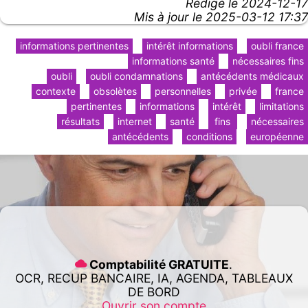
Rédigé le
2024-12-17
Mis à jour le 2025-03-12 17:37
informations pertinentes
intérêt informations
oubli france
informations santé
nécessaires fins
oubli
oubli condamnations
antécédents médicaux
contexte
obsolètes
personnelles
privée
france
pertinentes
informations
intérêt
limitations
résultats
internet
santé
fins
nécessaires
antécédents
conditions
européenne
Comptabilité GRATUITE
.
OCR, RECUP BANCAIRE, IA, AGENDA, TABLEAUX
DE BORD
Ouvrir son compte