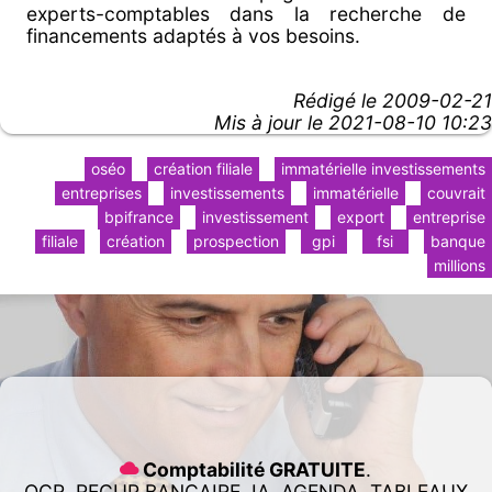
experts-comptables dans la recherche de
financements adaptés à vos besoins.
Rédigé le
2009-02-21
Mis à jour le 2021-08-10 10:23
oséo
création filiale
immatérielle investissements
entreprises
investissements
immatérielle
couvrait
bpifrance
investissement
export
entreprise
filiale
création
prospection
gpi
fsi
banque
millions
Comptabilité GRATUITE
.
OCR, RECUP BANCAIRE, IA, AGENDA, TABLEAUX