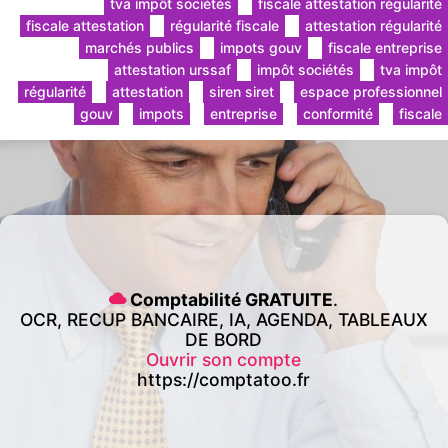
tva impôt sociétés
fiscale attestation régularité
fiscale attestation
régularité fiscale
attestation régularité
marchés publics
impots gouv
fiscale entreprise
attestation urssaf
impôt sociétés
tva impôt
régularité
attestation
siren siret
espace professionnel
gouv
impots
entreprise
conformité
fiscale
Comptabilité GRATUITE
.
OCR, RECUP BANCAIRE, IA, AGENDA, TABLEAUX
DE BORD
Ouvrir son compte
https://comptatoo.fr