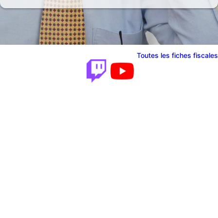
Toutes les fiches fiscales
seils illimités
otre collaborateur quand
 en avez besoin