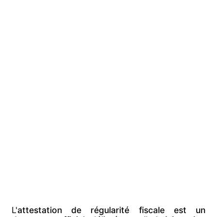
Comment
obtenir une
attestation
de régularité
fiscale en
France ?
L'
attestation de régularité fiscale est un